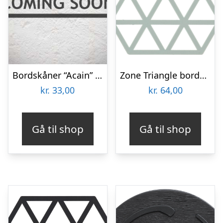
Bordskåner “Acain” rund søgræs – Nicolas Vahé Dia: 20 cm
Zone Triangle bordskåner, nordic sky
kr.
33,00
kr.
64,00
Gå til shop
Gå til shop