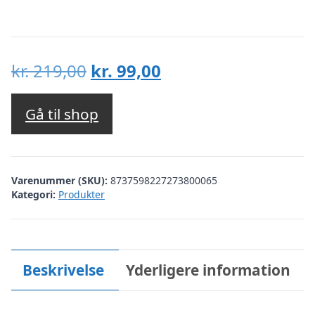
Den
Den
kr.
219,00
kr.
99,00
oprindelige
aktuelle
pris
pris
Gå til shop
var:
er:
kr. 219,00.
kr. 99,00.
Varenummer (SKU):
8737598227273800065
Kategori:
Produkter
Beskrivelse
Yderligere information