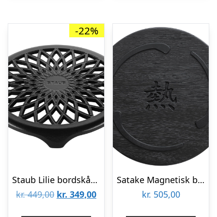
-22%
Staub Lilie bordskåner 23 cm, sort
Satake Magnetisk bordskåner, matsort
Den
Den
kr.
449,00
kr.
349,00
kr.
505,00
oprindelige
aktuelle