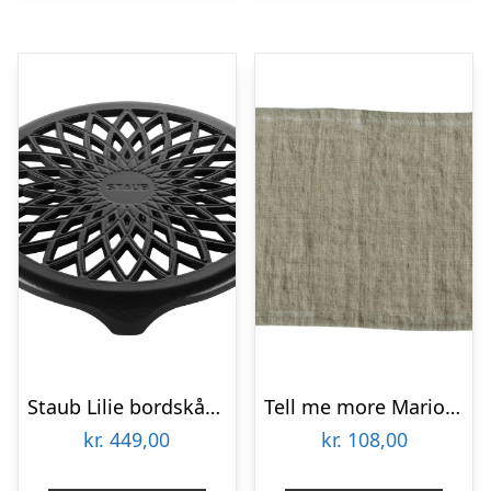
Staub Lilie bordskåner 23 cm, sort
Tell me more Marion bordskåner 50×37 cm, dune
kr.
449,00
kr.
108,00