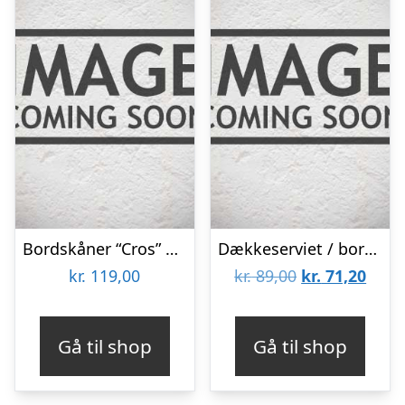
Bordskåner “Cros” messing finish – House Doctor
Dækkeserviet / bordskåner “Braidy” – Nordal Dia: 40 cm
Den
Den
kr.
119,00
kr.
89,00
kr.
71,20
oprindelige
aktue
pris
pris
Gå til shop
Gå til shop
var:
er:
kr. 89,00.
kr. 7