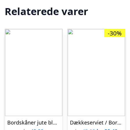
Relaterede varer
-30%
Bordskåner jute blomst – Ib Laursen Dia: 23 cm
Dækkeserviet / Bordskåner “Acain” søgræs – Nicolas Vahé Dia: 30 cm