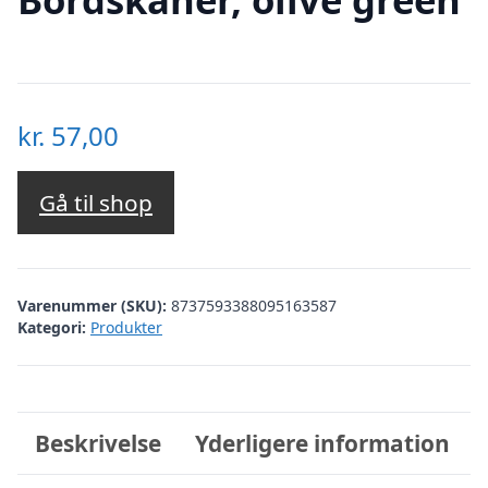
kr.
57,00
Gå til shop
Varenummer (SKU):
8737593388095163587
Kategori:
Produkter
Beskrivelse
Yderligere information