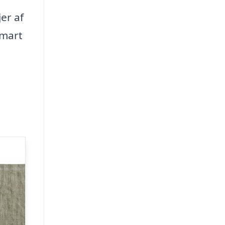
er af
smart