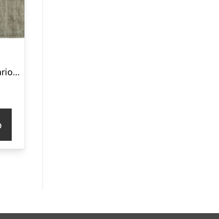
Tell me more Marion bordskåner 50×37 cm, dune
p