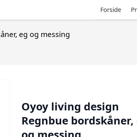
Forside
P
åner, eg og messing
Oyoy living design
Regnbue bordskåner,
og messing