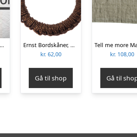
ordskåner jute blomst – Ib Laursen Dia: 23 cm
Ernst Bordskåner, mørkebrun, 18 cm
kr.
62,00
kr.
108,00
Gå til shop
Gå til sho