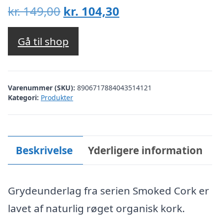
Den
Den
kr.
149,00
kr.
104,30
oprindelige
aktuelle
pris
pris
Gå til shop
var:
er:
kr. 149,00.
kr. 104,30.
Varenummer (SKU):
8906717884043514121
Kategori:
Produkter
Beskrivelse
Yderligere information
Grydeunderlag fra serien Smoked Cork er
lavet af naturlig røget organisk kork.