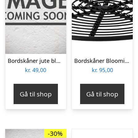
Bordskåner jute blomst – Ib Laursen Dia: 23 cm
Bordskåner Bloomingville Sammy – bordbeskytter i sort metal Ø16 cm
kr.
49,00
kr.
95,00
Gå til shop
Gå til shop
-30%