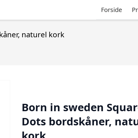
Forside
P
åner, naturel kork
Born in sweden Squar
Dots bordskåner, natu
kork