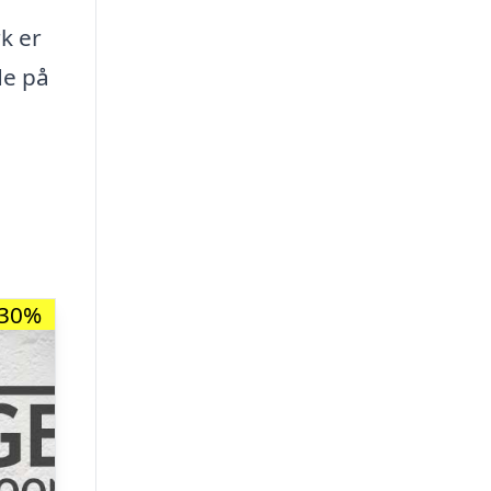
k er
de på
-30%