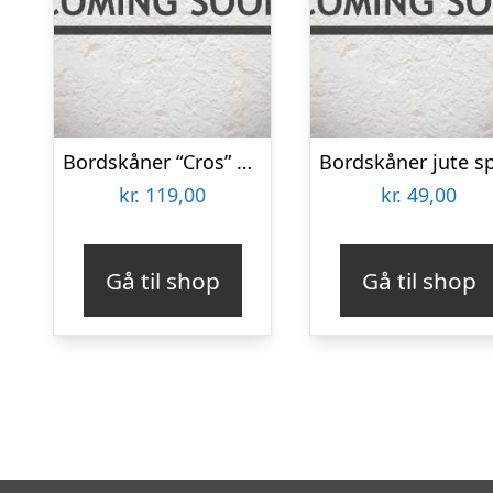
Bordskåner “Cros” messing finish – House Doctor
kr.
119,00
kr.
49,00
Gå til shop
Gå til shop