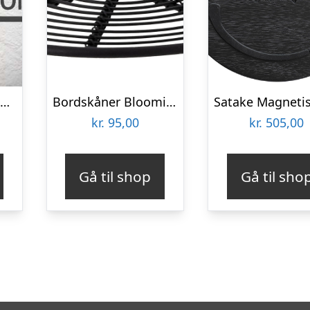
Bordskåner “Cros” gråt jern – House Doctor
Bordskåner Bloomingville Sammy – bordbeskytter i sort metal Ø16 cm
kr.
95,00
kr.
505,00
Gå til shop
Gå til sho