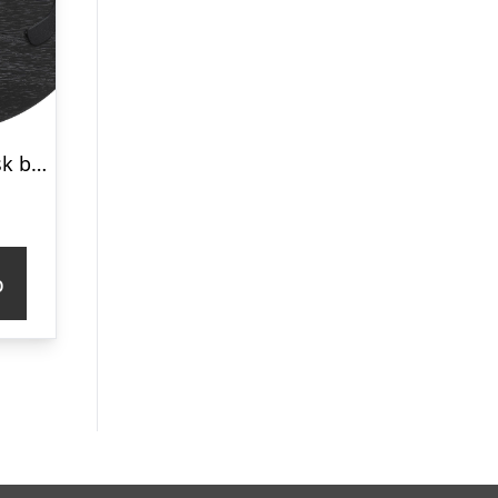
Satake Magnetisk bordskåner, matsort
p