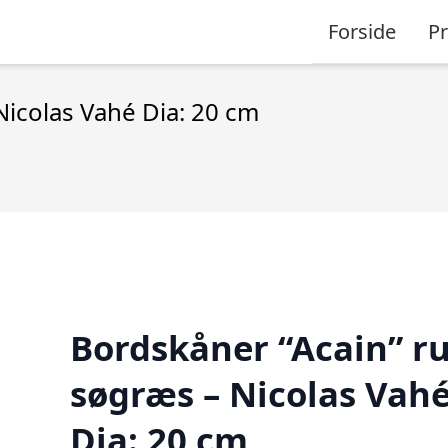
Forside
P
Nicolas Vahé Dia: 20 cm
Bordskåner “Acain” r
søgræs – Nicolas Vah
Dia: 20 cm