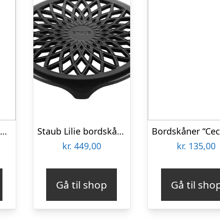
Bordskåner “Cros” gråt jern – House Doctor
Staub Lilie bordskåner 23 cm, sort
kr.
449,00
kr.
135,00
Gå til shop
Gå til sho