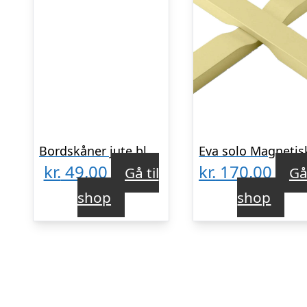
Bordskåner jute blomst – Ib Laursen Dia: 23 cm
kr.
49,00
kr.
170,00
Gå til
Gå 
shop
shop