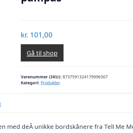
kr.
101,00
Gå til shop
Varenummer (SKU):
8737591324179996307
Kategori:
Produkter
n
n med deÂ unikke bordskånere fra Tell Me M