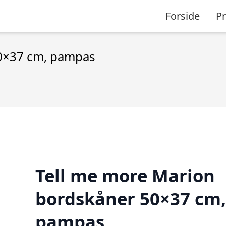
Forside
P
50×37 cm, pampas
Tell me more Marion
bordskåner 50×37 cm,
pampas