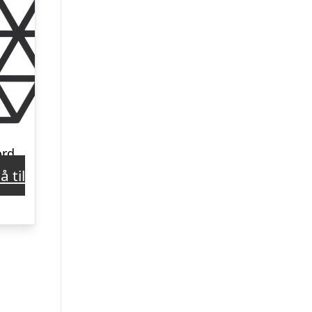
Zone Triangle bordskåner, sort
å til