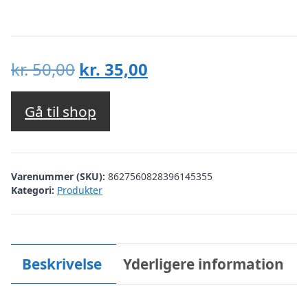
Den
Den
kr.
50,00
kr.
35,00
oprindelige
aktuelle
pris
pris
Gå til shop
var:
er:
kr. 50,00.
kr. 35,00.
Varenummer (SKU):
8627560828396145355
Kategori:
Produkter
Beskrivelse
Yderligere information