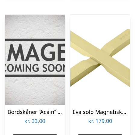
Bordskåner “Acain” rund søgræs – Nicolas Vahé Dia: 20 cm
Eva solo Magnetisk bordskåner, champagne
kr.
33,00
kr.
179,00