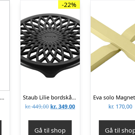
-22%
Bordskåner “Cros” gråt jern – House Doctor
Staub Lilie bordskåner 23 cm, sort
Den
Den
kr.
449,00
kr.
349,00
kr.
170,00
oprindelige
aktuelle
pris
pris
Gå til shop
Gå til sho