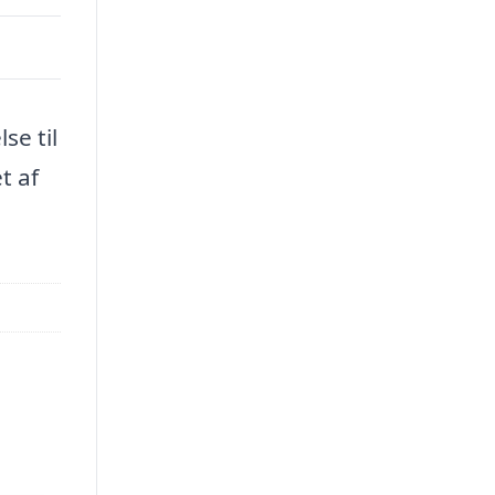
se til
t af