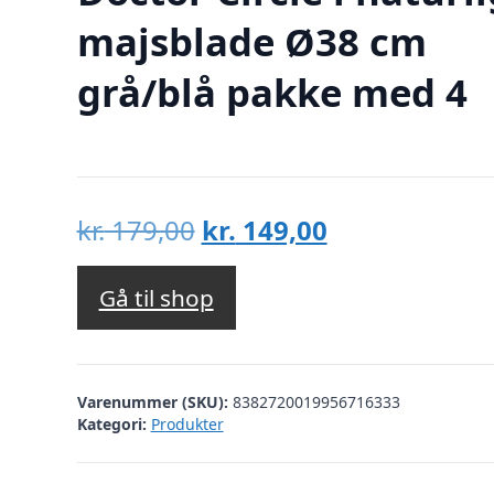
majsblade Ø38 cm
grå/blå pakke med 4
Den
Den
kr.
179,00
kr.
149,00
oprindelige
aktuelle
pris
pris
Gå til shop
var:
er:
kr. 179,00.
kr. 149,00.
Varenummer (SKU):
8382720019956716333
Kategori:
Produkter