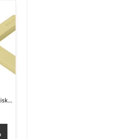
Eva solo Magnetisk bordskåner, champagne
p