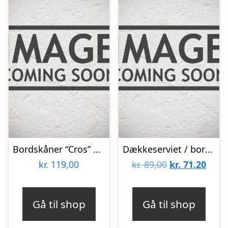
Bordskåner “Cros” gråt jern – House Doctor
Dækkeserviet / bordskåner “Braidy” – Nordal Dia: 40 cm
Den
Den
kr.
119,00
kr.
89,00
kr.
71,20
oprindelige
aktue
pris
pris
Gå til shop
Gå til shop
var:
er: