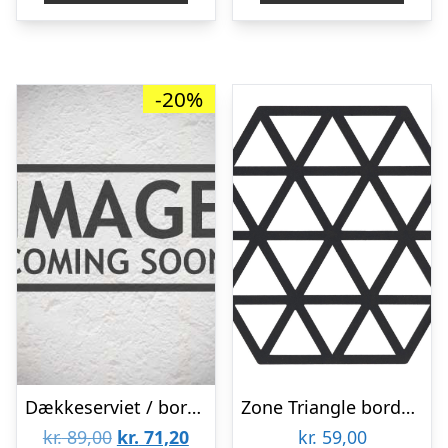
kr. 249,00.
kr. 
-20%
Dækkeserviet / bordskåner “Braidy” – Nordal Dia: 40 cm
Zone Triangle bordskåner, sort
Den
Den
kr.
89,00
kr.
71,20
kr.
59,00