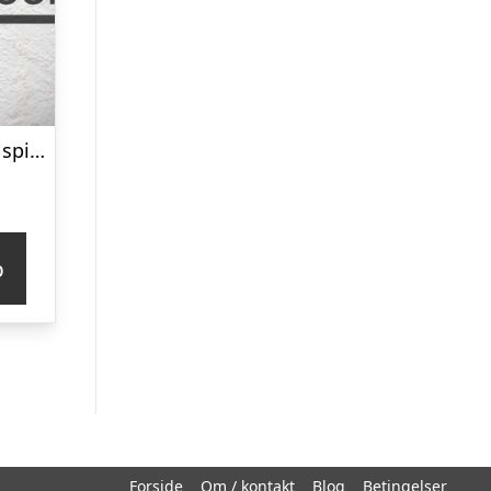
Bordskåner jute spiral – Ib Laursen Dia: 23 cm
p
Forside
Om / kontakt
Blog
Betingelser