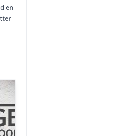
ed en
tter