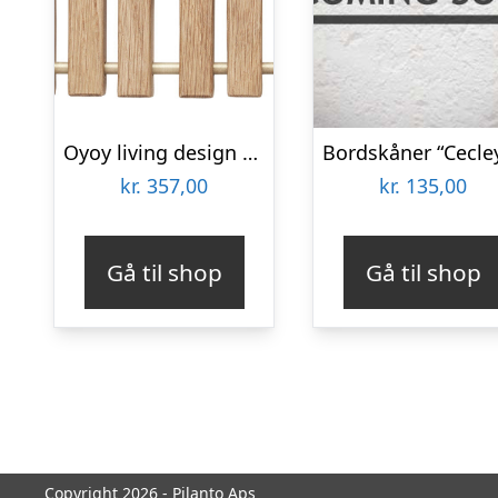
Oyoy living design Regnbue bordskåner, eg og messing
kr.
357,00
kr.
135,00
Gå til shop
Gå til shop
Copyright 2026 - Pilanto Aps