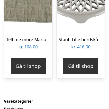
Tell me more Marion bordskåner 50×37 cm, dune
Staub Lilie bordskåner 23 cm, white truffle
kr.
108,00
kr.
416,00
Gå til shop
Gå til shop
Varekategorier
Produkter