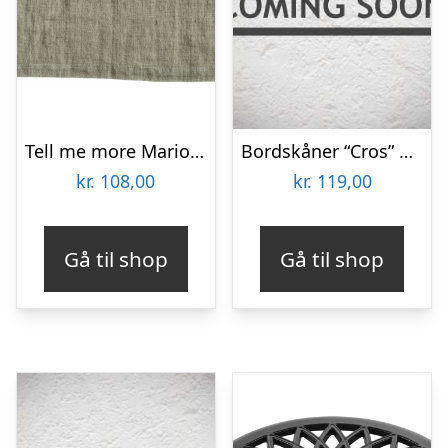
Tell me more Marion bordskåner 50×37 cm, dune
Bordskåner “Cros” messing finish – House Doctor
kr.
108,00
kr.
119,00
Gå til shop
Gå til shop